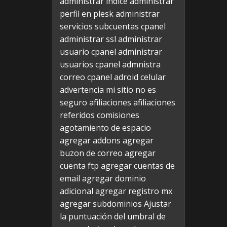
administrar indice
administrar
perfil en plesk
administrar
servicios subcuentas cpanel
administrar ssl
administrar
usuario cpanel
administrar
usuarios cpanel
admnistra
correo cpanel
adroid celular
advertencia mi sitio no es
seguro
afiliaciones
afiliaciones
referidos comisiones
agotamiento de espacio
agregar addons
agregar
buzon de correo
agregar
cuenta ftp
agregar cuentas de
email
agregar dominio
adicional
agregar registro mx
agregar subdominios
Ajustar
la puntuación del umbral de