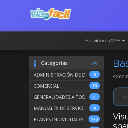
Servidores VPS
Ba
Categorías
ADMINISTRACIÓN DE DOMINIOS INTERNACIONALES
6
Adminis
COMERCIAL
10
GENERALIDADES A TODOS LOS SERVICIOS
41
MANUALES DE SERVICIO DE WEB HOSTING
4
Vis
PLANES INDIVIDUALES
178
spa