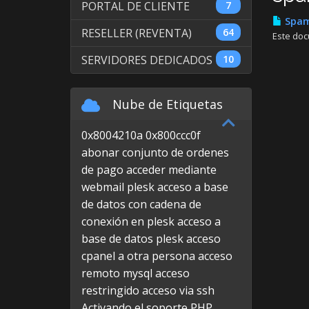
PORTAL DE CLIENTE
7
Spam
RESELLER (REVENTA)
64
Este doc
SERVIDORES DEDICADOS
10
Nube de Etiquetas
0x8004210a
0x800ccc0f
abonar conjunto de ordenes
de pago
acceder mediante
webmail plesk
acceso a base
de datos con cadena de
conexión en plesk
acceso a
base de datos plesk
acceso
cpanel a otra persona
acceso
remoto mysql
acceso
restringido
acceso via ssh
Activando el soporte PHP