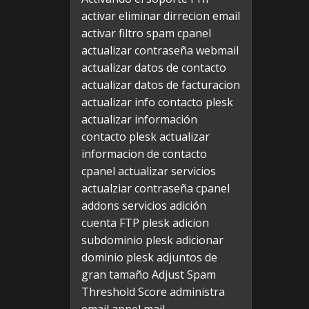
activar eliminar dirrecion email
activar filtro spam cpanel
actualizar contraseña webmail
actualizar datos de contacto
actualizar datos de facturacion
actualizar info contacto plesk
actualizar información
contacto plesk
actualizar
informacion de contacto
cpanel
actualizar servicios
actualziar contraseña cpanel
addons servicios
adición
cuenta FTP plesk
adicion
subdominio plesk
adicionar
dominio plesk
adjuntos de
gran tamaño
Adjust Spam
Threshold Score
administra