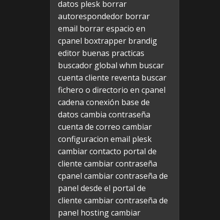
datos plesk
borrar
autorespondedor
borrar
email
borrar espacio en
cpanel
boxtrapper
brandig
editor
buenas practicas
buscador global whm
buscar
cuenta cliente reventa
buscar
fichero o directorio en cpanel
cadena conexión base de
datos
cambia contraseña
cuenta de correo
cambiar
configuracion email plesk
cambiar contacto portal de
cliente
cambiar contraseña
cpanel
cambiar contraseña de
panel desde el portal de
cliente
cambiar contraseña de
panel hosting
cambiar