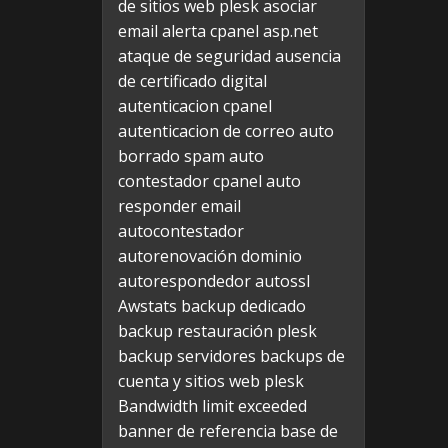
de sitios web plesk
asociar
email alerta cpanel
asp.net
ataque de seguridad
ausencia
de certificado digital
autenticacion cpanel
autenticacion de correo
auto
borrado spam
auto
contestador cpanel
auto
responder email
autocontestador
autorenovación dominio
autorespondedor
autossl
Awstats
backup dedicado
backup restauración plesk
backup servidores
backups de
cuenta y sitios web plesk
Bandwidth limit exceeded
banner de referencia
base de