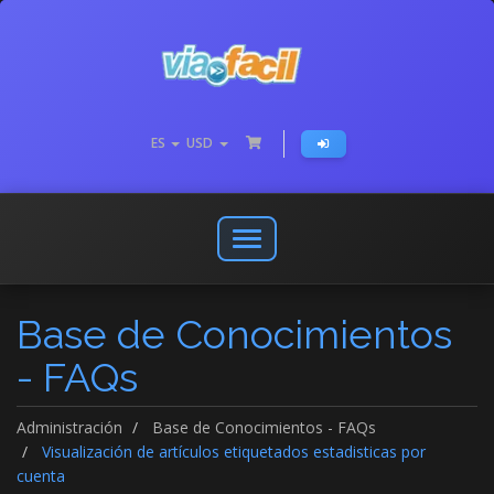
ES
USD
Abrir
o
cerrar
Base de Conocimientos
menú
de
- FAQs
navegación
Administración
Base de Conocimientos - FAQs
Visualización de artículos etiquetados estadisticas por
cuenta