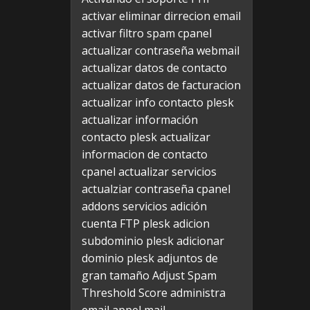
activar eliminar dirrecion email
activar filtro spam cpanel
actualizar contraseña webmail
actualizar datos de contacto
actualizar datos de facturacion
actualizar info contacto plesk
actualizar información
contacto plesk
actualizar
informacion de contacto
cpanel
actualizar servicios
actualziar contraseña cpanel
addons servicios
adición
cuenta FTP plesk
adicion
subdominio plesk
adicionar
dominio plesk
adjuntos de
gran tamaño
Adjust Spam
Threshold Score
administra