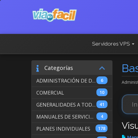
Servidores VPS
Ba
Categorías
ADMINISTRACIÓN DE DOMINIOS INTERNACIONALES
6
Adminis
COMERCIAL
10
GENERALIDADES A TODOS LOS SERVICIOS
41
MANUALES DE SERVICIO DE WEB HOSTING
4
Vis
PLANES INDIVIDUALES
178
Manua