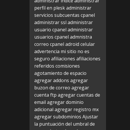
administrar indice
administrar
perfil en plesk
administrar
servicios subcuentas cpanel
administrar ssl
administrar
usuario cpanel
administrar
usuarios cpanel
admnistra
correo cpanel
adroid celular
advertencia mi sitio no es
seguro
afiliaciones
afiliaciones
referidos comisiones
agotamiento de espacio
agregar addons
agregar
buzon de correo
agregar
cuenta ftp
agregar cuentas de
email
agregar dominio
adicional
agregar registro mx
agregar subdominios
Ajustar
la puntuación del umbral de