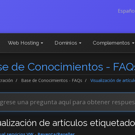
Españo
Web Hosting
Dominios
Complementos
se de Conocimientos - FAQ
tración
Base de Conocimientos - FAQs
Visualización de artícu
ualización de artículos etiquetado
l servicios VW - Reventa/Reseller