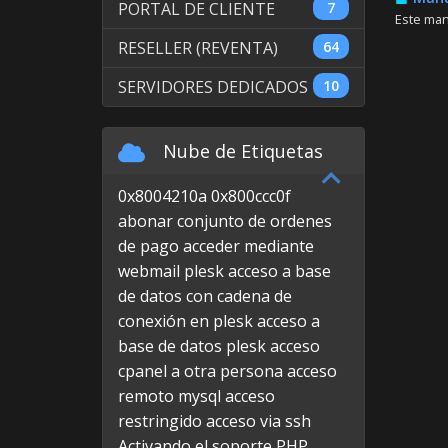
PORTAL DE CLIENTE
7
Este man
RESELLER (REVENTA)
64
SERVIDORES DEDICADOS
10
Nube de Etiquetas
0x8004210a
0x800ccc0f
abonar conjunto de ordenes
de pago
acceder mediante
webmail plesk
acceso a base
de datos con cadena de
conexión en plesk
acceso a
base de datos plesk
acceso
cpanel a otra persona
acceso
remoto mysql
acceso
restringido
acceso via ssh
Activando el soporte PHP