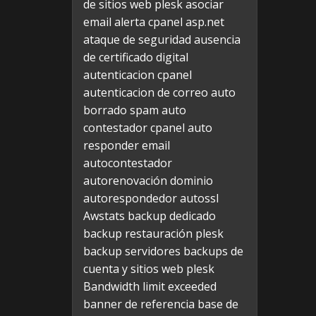
de sitios web plesk
asociar
email alerta cpanel
asp.net
ataque de seguridad
ausencia
de certificado digital
autenticacion cpanel
autenticacion de correo
auto
borrado spam
auto
contestador cpanel
auto
responder email
autocontestador
autorenovación dominio
autorespondedor
autossl
Awstats
backup dedicado
backup restauración plesk
backup servidores
backups de
cuenta y sitios web plesk
Bandwidth limit exceeded
banner de referencia
base de