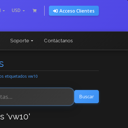
l
USD
Acceso Clientes
Soporte
Contáctanos
s
los etiquetados vw10
s 'vw10'