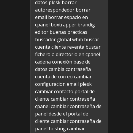
datos plesk
borrar
autorespondedor
borrar
email
borrar espacio en
cpanel
boxtrapper
brandig
editor
buenas practicas
buscador global whm
buscar
cuenta cliente reventa
buscar
fichero o directorio en cpanel
cadena conexión base de
datos
cambia contraseña
cuenta de correo
cambiar
configuracion email plesk
cambiar contacto portal de
cliente
cambiar contraseña
cpanel
cambiar contraseña de
panel desde el portal de
cliente
cambiar contraseña de
panel hosting
cambiar