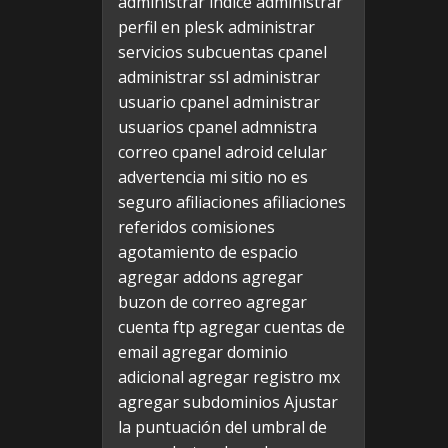
administrar indice
administrar
perfil en plesk
administrar
servicios subcuentas cpanel
administrar ssl
administrar
usuario cpanel
administrar
usuarios cpanel
admnistra
correo cpanel
adroid celular
advertencia mi sitio no es
seguro
afiliaciones
afiliaciones
referidos comisiones
agotamiento de espacio
agregar addons
agregar
buzon de correo
agregar
cuenta ftp
agregar cuentas de
email
agregar dominio
adicional
agregar registro mx
agregar subdominios
Ajustar
la puntuación del umbral de