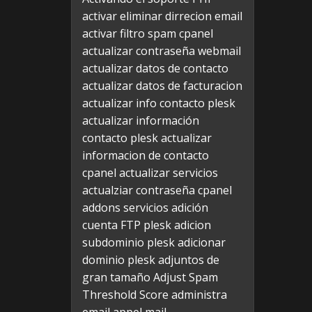
activar eliminar dirrecion email
activar filtro spam cpanel
actualizar contraseña webmail
actualizar datos de contacto
actualizar datos de facturacion
actualizar info contacto plesk
actualizar información
contacto plesk
actualizar
informacion de contacto
cpanel
actualizar servicios
actualziar contraseña cpanel
addons servicios
adición
cuenta FTP plesk
adicion
subdominio plesk
adicionar
dominio plesk
adjuntos de
gran tamaño
Adjust Spam
Threshold Score
administra