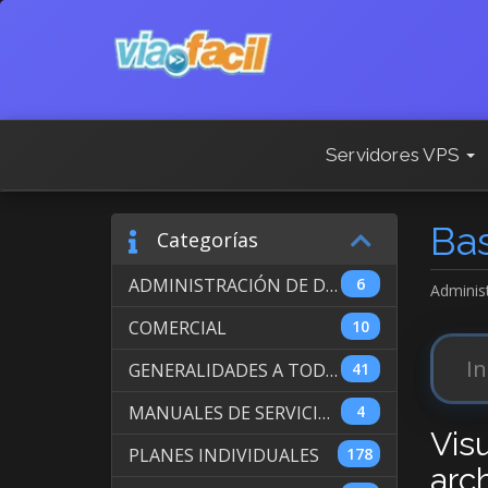
Servidores VPS
Ba
Categorías
ADMINISTRACIÓN DE DOMINIOS INTERNACIONALES
6
Adminis
COMERCIAL
10
GENERALIDADES A TODOS LOS SERVICIOS
41
MANUALES DE SERVICIO DE WEB HOSTING
4
Vis
PLANES INDIVIDUALES
178
arch