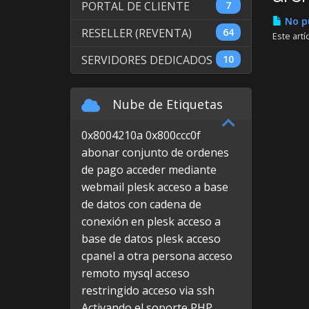
PORTAL DE CLIENTE
7
No pu
RESELLER (REVENTA)
64
Este artí
SERVIDORES DEDICADOS
10
Nube de Etiquetas
0x8004210a
0x800ccc0f
abonar conjunto de ordenes
de pago
acceder mediante
webmail plesk
acceso a base
de datos con cadena de
conexión en plesk
acceso a
base de datos plesk
acceso
cpanel a otra persona
acceso
remoto mysql
acceso
restringido
acceso via ssh
Activando el soporte PHP