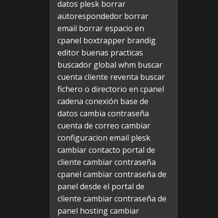
datos plesk
borrar
autorespondedor
borrar
email
borrar espacio en
cpanel
boxtrapper
brandig
editor
buenas practicas
buscador global whm
buscar
cuenta cliente reventa
buscar
fichero o directorio en cpanel
cadena conexión base de
datos
cambia contraseña
cuenta de correo
cambiar
configuracion email plesk
cambiar contacto portal de
cliente
cambiar contraseña
cpanel
cambiar contraseña de
panel desde el portal de
cliente
cambiar contraseña de
panel hosting
cambiar