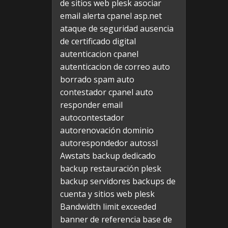
de sitios web plesk
asociar
email alerta cpanel
asp.net
ataque de seguridad
ausencia
de certificado digital
autenticacion cpanel
autenticacion de correo
auto
borrado spam
auto
contestador cpanel
auto
responder email
autocontestador
autorenovación dominio
autorespondedor
autossl
Awstats
backup dedicado
backup restauración plesk
backup servidores
backups de
cuenta y sitios web plesk
Bandwidth limit exceeded
banner de referencia
base de