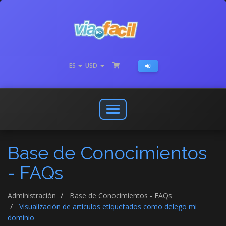
ES
USD
Abrir
o
cerrar
Base de Conocimientos
menú
de
- FAQs
navegación
Administración
Base de Conocimientos - FAQs
Visualización de artículos etiquetados como delego mi
dominio