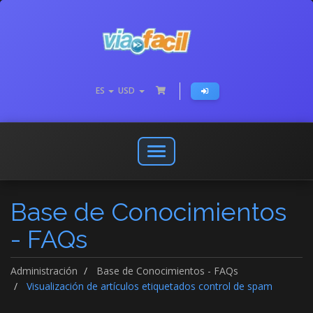
ES
USD
Abrir
o
cerrar
Base de Conocimientos
menú
de
- FAQs
navegación
Administración
Base de Conocimientos - FAQs
Visualización de artículos etiquetados control de spam