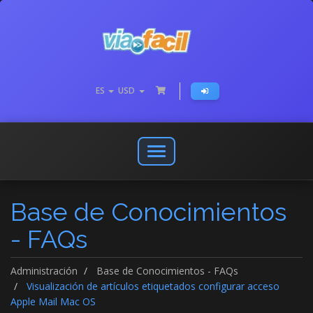
ES
USD
Abrir
o
cerrar
Base de Conocimientos
menú
de
- FAQs
navegación
Administración
Base de Conocimientos - FAQs
Visualización de artículos etiquetados configurar acceso
Apple Mail Mac OS