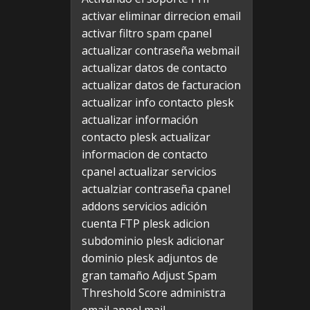
activar eliminar dirrecion email
activar filtro spam cpanel
actualizar contraseña webmail
actualizar datos de contacto
actualizar datos de facturacion
actualizar info contacto plesk
actualizar información
contacto plesk
actualizar
informacion de contacto
cpanel
actualizar servicios
actualziar contraseña cpanel
addons servicios
adición
cuenta FTP plesk
adicion
subdominio plesk
adicionar
dominio plesk
adjuntos de
gran tamaño
Adjust Spam
Threshold Score
administra