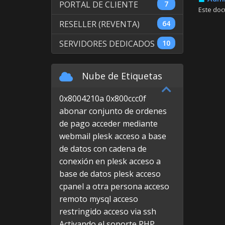
PORTAL DE CLIENTE
7
Este doc
RESELLER (REVENTA)
64
SERVIDORES DEDICADOS
10
Nube de Etiquetas
0x8004210a
0x800ccc0f
abonar conjunto de ordenes
de pago
acceder mediante
webmail plesk
acceso a base
de datos con cadena de
conexión en plesk
acceso a
base de datos plesk
acceso
cpanel a otra persona
acceso
remoto mysql
acceso
restringido
acceso via ssh
Activando el soporte PHP