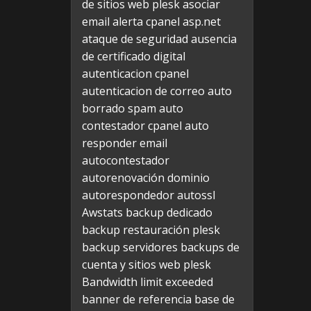
de sitios web plesk
asociar
email alerta cpanel
asp.net
ataque de seguridad
ausencia
de certificado digital
autenticacion cpanel
autenticacion de correo
auto
borrado spam
auto
contestador cpanel
auto
responder email
autocontestador
autorenovación dominio
autorespondedor
autossl
Awstats
backup dedicado
backup restauración plesk
backup servidores
backups de
cuenta y sitios web plesk
Bandwidth limit exceeded
banner de referencia
base de