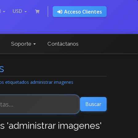
l
USD
Acceso Clientes
Soporte
Contáctanos
s
los etiquetados administrar imagenes
os 'administrar imagenes'