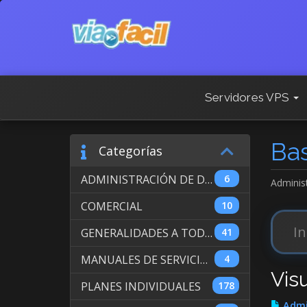
Servidores VPS
Ba
Categorías
ADMINISTRACIÓN DE DOMINIOS INTERNACIONALES
6
Adminis
COMERCIAL
10
GENERALIDADES A TODOS LOS SERVICIOS
41
MANUALES DE SERVICIO DE WEB HOSTING
4
Vis
PLANES INDIVIDUALES
178
Admi