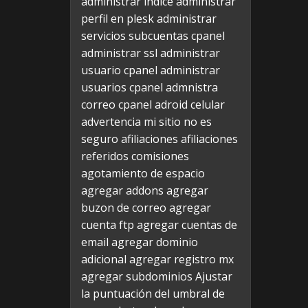
administrar indice
administrar
perfil en plesk
administrar
servicios subcuentas cpanel
administrar ssl
administrar
usuario cpanel
administrar
usuarios cpanel
admnistra
correo cpanel
adroid celular
advertencia mi sitio no es
seguro
afiliaciones
afiliaciones
referidos comisiones
agotamiento de espacio
agregar addons
agregar
buzon de correo
agregar
cuenta ftp
agregar cuentas de
email
agregar dominio
adicional
agregar registro mx
agregar subdominios
Ajustar
la puntuación del umbral de