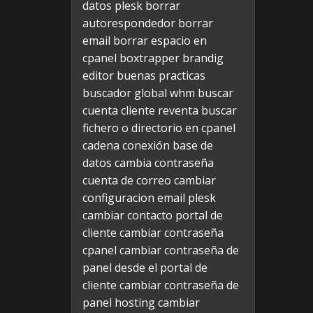
datos plesk
borrar
autorespondedor
borrar
email
borrar espacio en
cpanel
boxtrapper
brandig
editor
buenas practicas
buscador global whm
buscar
cuenta cliente reventa
buscar
fichero o directorio en cpanel
cadena conexión base de
datos
cambia contraseña
cuenta de correo
cambiar
configuracion email plesk
cambiar contacto portal de
cliente
cambiar contraseña
cpanel
cambiar contraseña de
panel desde el portal de
cliente
cambiar contraseña de
panel hosting
cambiar