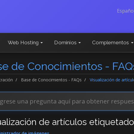
Españo
Web Hosting
Dominios
Complementos
se de Conocimientos - FAQ
tración
Base de Conocimientos - FAQs
Visualización de artícu
ualización de artículos etiquetad
nistrador de imágenes