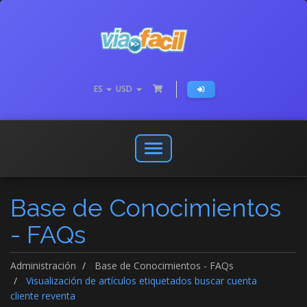
ES
USD
Abrir
o
cerrar
Base de Conocimientos
menú
de
- FAQs
navegación
Administración
Base de Conocimientos - FAQs
Visualización de artículos etiquetados buscar cuenta
cliente reventa