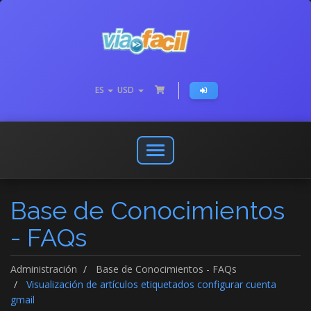
ES
USD
Abrir
o
cerrar
Base de Conocimientos
menú
de
- FAQs
navegación
Administración
Base de Conocimientos - FAQs
Visualización de artículos etiquetados configurar cuenta
gmail