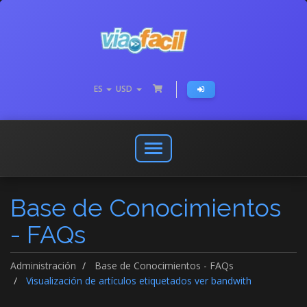
ES
USD
Abrir
o
cerrar
Base de Conocimientos
menú
de
- FAQs
navegación
Administración
Base de Conocimientos - FAQs
Visualización de artículos etiquetados ver bandwith