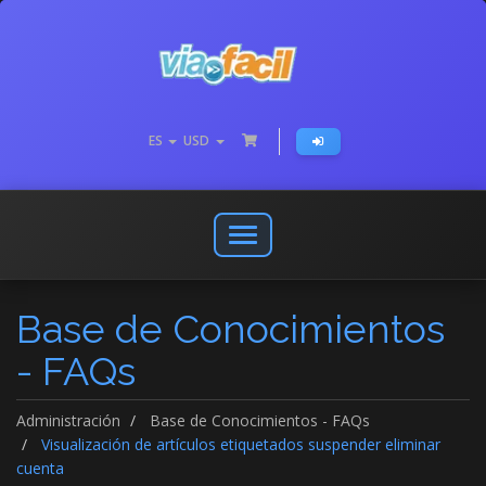
ES
USD
Abrir
o
cerrar
Base de Conocimientos
menú
de
- FAQs
navegación
Administración
Base de Conocimientos - FAQs
Visualización de artículos etiquetados suspender eliminar
cuenta