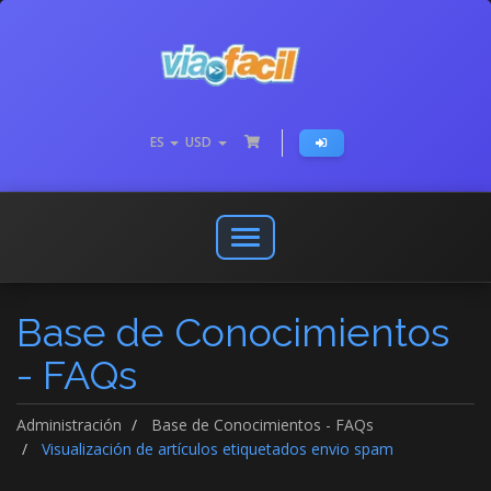
ES
USD
Abrir
o
cerrar
Base de Conocimientos
menú
de
- FAQs
navegación
Administración
Base de Conocimientos - FAQs
Visualización de artículos etiquetados envio spam