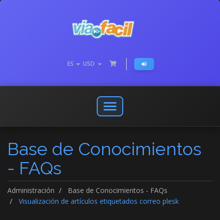
ES
USD
Abrir
o
cerrar
Base de Conocimientos
menú
de
- FAQs
navegación
Administración
Base de Conocimientos - FAQs
Visualización de artículos etiquetados correo plesk