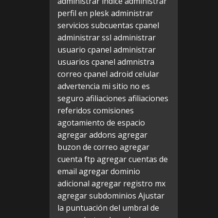
administrar indice
administrar
perfil en plesk
administrar
servicios subcuentas cpanel
administrar ssl
administrar
usuario cpanel
administrar
usuarios cpanel
admnistra
correo cpanel
adroid celular
advertencia mi sitio no es
seguro
afiliaciones
afiliaciones
referidos comisiones
agotamiento de espacio
agregar addons
agregar
buzon de correo
agregar
cuenta ftp
agregar cuentas de
email
agregar dominio
adicional
agregar registro mx
agregar subdominios
Ajustar
la puntuación del umbral de