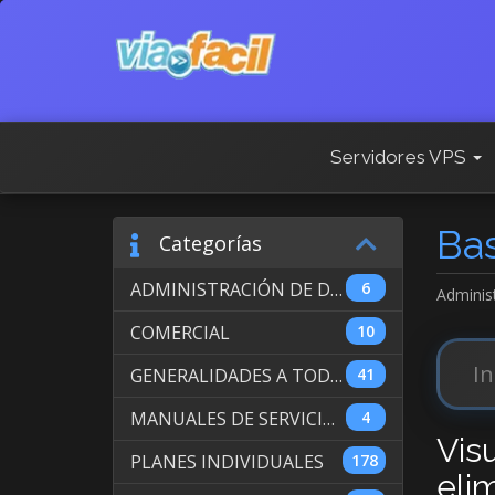
Servidores VPS
Ba
Categorías
ADMINISTRACIÓN DE DOMINIOS INTERNACIONALES
6
Adminis
COMERCIAL
10
GENERALIDADES A TODOS LOS SERVICIOS
41
MANUALES DE SERVICIO DE WEB HOSTING
4
Vis
PLANES INDIVIDUALES
178
eli