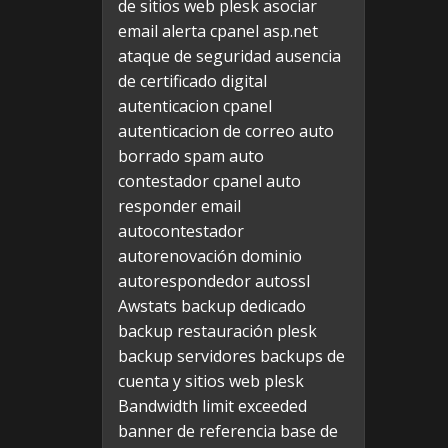
de sitios web plesk
asociar
email alerta cpanel
asp.net
ataque de seguridad
ausencia
de certificado digital
autenticacion cpanel
autenticacion de correo
auto
borrado spam
auto
contestador cpanel
auto
responder email
autocontestador
autorenovación dominio
autorespondedor
autossl
Awstats
backup dedicado
backup restauración plesk
backup servidores
backups de
cuenta y sitios web plesk
Bandwidth limit exceeded
banner de referencia
base de