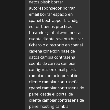
datos plesk
borrar
autorespondedor
borrar
email
borrar espacio en
cpanel
boxtrapper
brandig
editor
buenas practicas
buscador global whm
buscar
cuenta cliente reventa
buscar
fichero o directorio en cpanel
cadena conexión base de
datos
cambia contraseña
cuenta de correo
cambiar
configuracion email plesk
cambiar contacto portal de
cliente
cambiar contraseña
cpanel
cambiar contraseña de
panel desde el portal de
cliente
cambiar contraseña de
panel hosting
cambiar