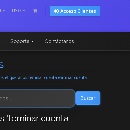
l
USD
Acceso Clientes
Soporte
Contáctanos
s
los etiquetados teminar cuenta eliminar cuenta
os 'teminar cuenta