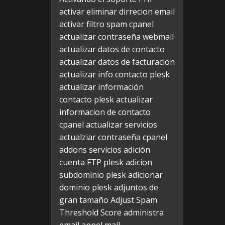
activar eliminar dirrecion email
activar filtro spam cpanel
actualizar contraseña webmail
actualizar datos de contacto
actualizar datos de facturacion
actualizar info contacto plesk
actualizar información
contacto plesk
actualizar
informacion de contacto
cpanel
actualizar servicios
actualziar contraseña cpanel
addons servicios
adición
cuenta FTP plesk
adicion
subdominio plesk
adicionar
dominio plesk
adjuntos de
gran tamaño
Adjust Spam
Threshold Score
administra