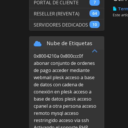
PORTAL DE CLIENTE
7
Term
RESELLER (REVENTA)
64
Este art
SERVIDORES DEDICADOS
10
Nube de Etiquetas
0x8004210a
0x800ccc0f
abonar conjunto de ordenes
de pago
acceder mediante
webmail plesk
acceso a base
de datos con cadena de
conexión en plesk
acceso a
base de datos plesk
acceso
cpanel a otra persona
acceso
remoto mysql
acceso
restringido
acceso via ssh
Activando el soporte PHP