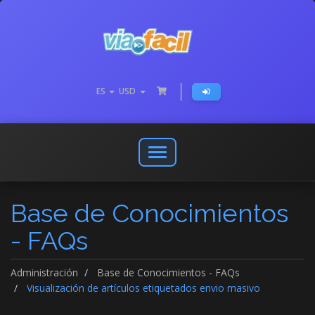
ES
USD
Abrir
o
cerrar
Base de Conocimientos
menú
de
- FAQs
navegación
Administración
Base de Conocimientos - FAQs
Visualización de artículos etiquetados envio masivo