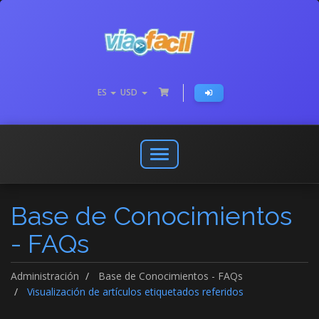
ES
USD
Abrir
o
cerrar
Base de Conocimientos
menú
de
- FAQs
navegación
Administración
Base de Conocimientos - FAQs
Visualización de artículos etiquetados referidos