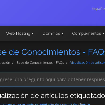
Españo
Web Hosting
Dominios
Complementos
se de Conocimientos - FAQ
tración
Base de Conocimientos - FAQs
Visualización de artícu
alización de artículos etiquetado
agregar un usuario propietario de cuenta de cliente