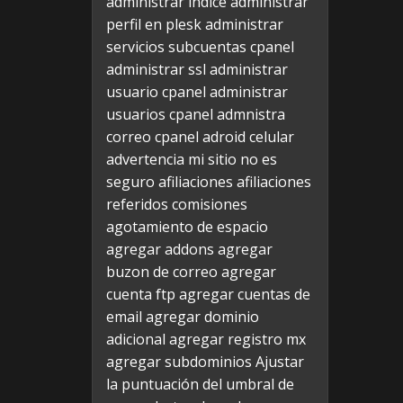
administrar indice
administrar
perfil en plesk
administrar
servicios subcuentas cpanel
administrar ssl
administrar
usuario cpanel
administrar
usuarios cpanel
admnistra
correo cpanel
adroid celular
advertencia mi sitio no es
seguro
afiliaciones
afiliaciones
referidos comisiones
agotamiento de espacio
agregar addons
agregar
buzon de correo
agregar
cuenta ftp
agregar cuentas de
email
agregar dominio
adicional
agregar registro mx
agregar subdominios
Ajustar
la puntuación del umbral de