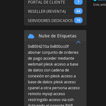
PORTAL DE CLIENTE
7
Este artí
RESELLER (REVENTA)
64
SERVIDORES DEDICADOS
10
Nube de Etiquetas
0x8004210a
0x800ccc0f
abonar conjunto de ordenes
de pago
acceder mediante
webmail plesk
acceso a base
de datos con cadena de
conexión en plesk
acceso a
base de datos plesk
acceso
cpanel a otra persona
acceso
remoto mysql
acceso
restringido
acceso via ssh
Activando el soporte PHP