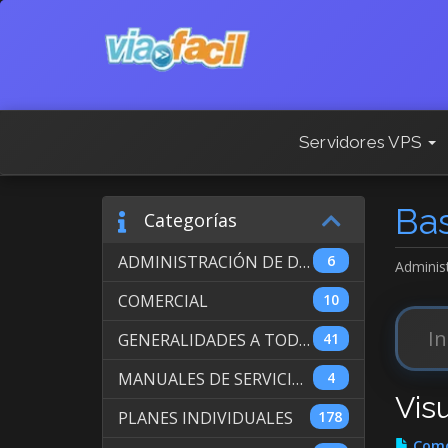
Servidores VPS
Ba
Categorías
ADMINISTRACIÓN DE DOMINIOS INTERNACIONALES
6
Adminis
COMERCIAL
10
GENERALIDADES A TODOS LOS SERVICIOS
41
MANUALES DE SERVICIO DE WEB HOSTING
4
Visu
PLANES INDIVIDUALES
178
Como 