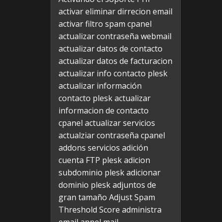
activar eliminar dirrecion email
activar filtro spam cpanel
actualizar contraseña webmail
actualizar datos de contacto
actualizar datos de facturacion
actualizar info contacto plesk
actualizar información
contacto plesk
actualizar
informacion de contacto
cpanel
actualizar servicios
actualziar contraseña cpanel
addons servicios
adición
cuenta FTP plesk
adicion
subdominio plesk
adicionar
dominio plesk
adjuntos de
gran tamaño
Adjust Spam
Threshold Score
administra