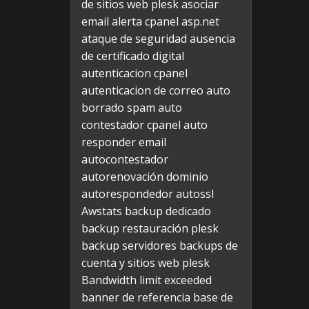
de sitios web plesk
asociar
email alerta cpanel
asp.net
ataque de seguridad
ausencia
de certificado digital
autenticacion cpanel
autenticacion de correo
auto
borrado spam
auto
contestador cpanel
auto
responder email
autocontestador
autorenovación dominio
autorespondedor
autossl
Awstats
backup dedicado
backup restauración plesk
backup servidores
backups de
cuenta y sitios web plesk
Bandwidth limit exceeded
banner de referencia
base de