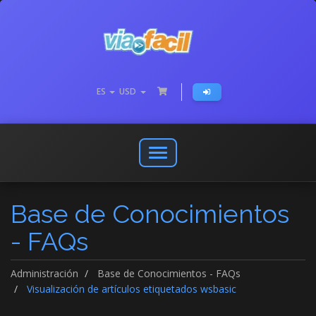
ES
USD
Abrir
o
cerrar
Base de Conocimientos
menú
de
- FAQs
navegación
Administración
Base de Conocimientos - FAQs
Visualización de artículos etiquetados wsbasic