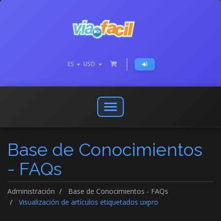
ES
USD
Abrir
o
cerrar
Base de Conocimientos
menú
de
- FAQs
navegación
Administración
Base de Conocimientos - FAQs
Visualización de artículos etiquetados uxpro