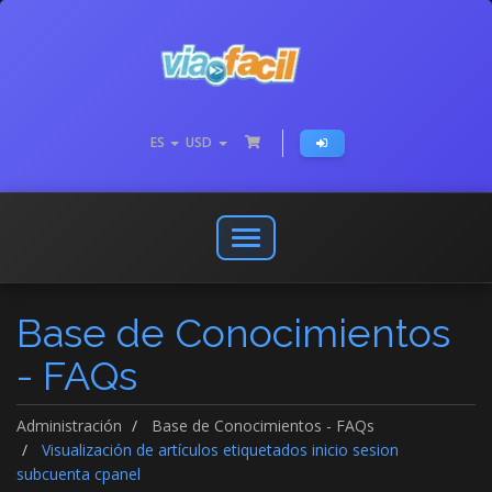
ES
USD
Abrir
o
cerrar
Base de Conocimientos
menú
de
- FAQs
navegación
Administración
Base de Conocimientos - FAQs
Visualización de artículos etiquetados inicio sesion
subcuenta cpanel