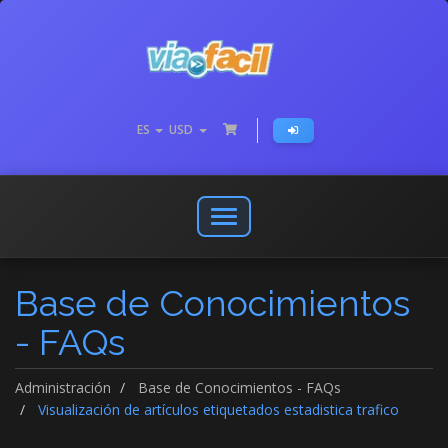
ES
USD
Abrir
o
cerrar
Base de Conocimientos
menú
de
- FAQs
navegación
Administración
Base de Conocimientos - FAQs
Visualización de artículos etiquetados estadistica trafico