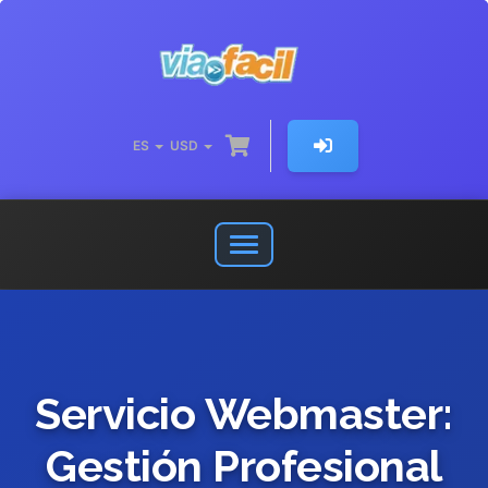
ES
USD
Abrir
o
cerrar
menú
de
navegación
Servicio Webmaster:
Gestión Profesional