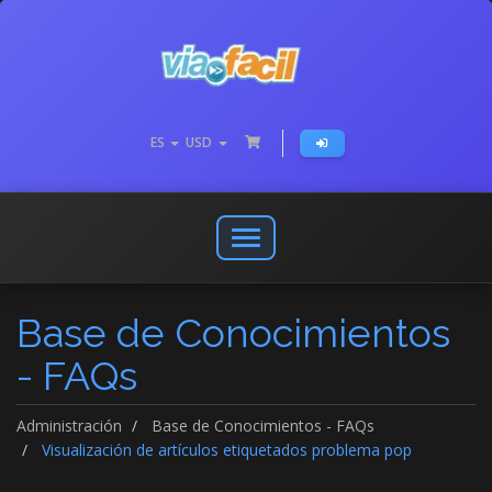
ES
USD
Abrir
o
cerrar
Base de Conocimientos
menú
de
- FAQs
navegación
Administración
Base de Conocimientos - FAQs
Visualización de artículos etiquetados problema pop