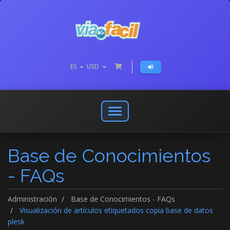
ES
USD
Abrir
o
cerrar
Base de Conocimientos
menú
de
- FAQs
navegación
Administración
Base de Conocimientos - FAQs
Visualización de artículos etiquetados copia base de datos
plesk