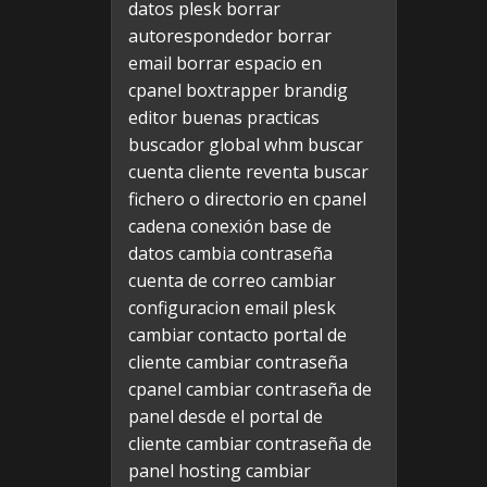
datos plesk
borrar
autorespondedor
borrar
email
borrar espacio en
cpanel
boxtrapper
brandig
editor
buenas practicas
buscador global whm
buscar
cuenta cliente reventa
buscar
fichero o directorio en cpanel
cadena conexión base de
datos
cambia contraseña
cuenta de correo
cambiar
configuracion email plesk
cambiar contacto portal de
cliente
cambiar contraseña
cpanel
cambiar contraseña de
panel desde el portal de
cliente
cambiar contraseña de
panel hosting
cambiar