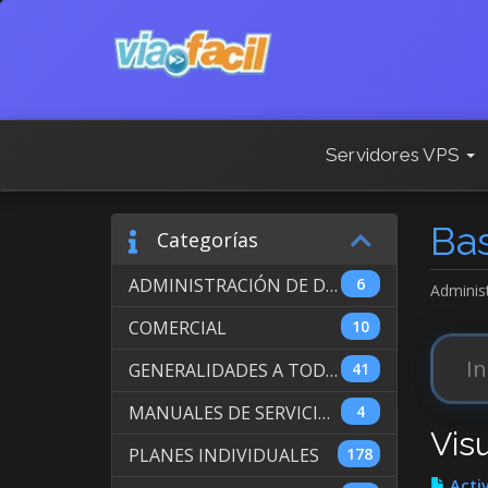
Servidores VPS
Ba
Categorías
ADMINISTRACIÓN DE DOMINIOS INTERNACIONALES
6
Adminis
COMERCIAL
10
GENERALIDADES A TODOS LOS SERVICIOS
41
MANUALES DE SERVICIO DE WEB HOSTING
4
Visu
PLANES INDIVIDUALES
178
Activ