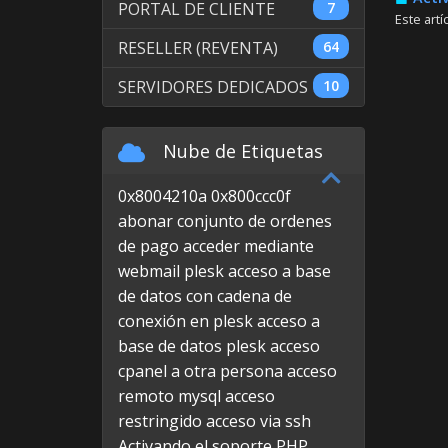
PORTAL DE CLIENTE
7
Este artí
RESELLER (REVENTA)
64
SERVIDORES DEDICADOS
10
Nube de Etiquetas
0x8004210a
0x800ccc0f
abonar conjunto de ordenes
de pago
acceder mediante
webmail plesk
acceso a base
de datos con cadena de
conexión en plesk
acceso a
base de datos plesk
acceso
cpanel a otra persona
acceso
remoto mysql
acceso
restringido
acceso via ssh
Activando el soporte PHP