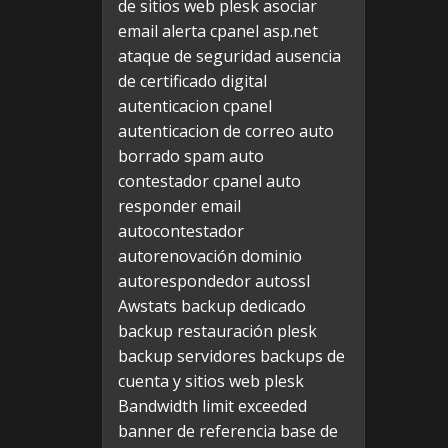
de sitios web plesk
asociar
email alerta cpanel
asp.net
ataque de seguridad
ausencia
de certificado digital
autenticacion cpanel
autenticacion de correo
auto
borrado spam
auto
contestador cpanel
auto
responder email
autocontestador
autorenovación dominio
autorespondedor
autossl
Awstats
backup dedicado
backup restauración plesk
backup servidores
backups de
cuenta y sitios web plesk
Bandwidth limit exceeded
banner de referencia
base de