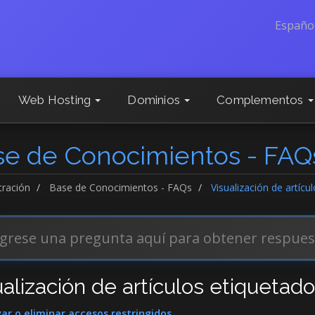
Españo
Web Hosting
Dominios
Complementos
se de Conocimientos - FAQ
tración
Base de Conocimientos - FAQs
Visualización de artícu
alización de artículos etiquetado
ar o eliminar accesos restringidos.