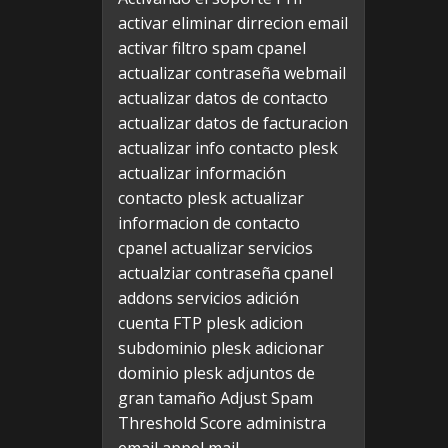
activar eliminar dirrecion email
activar filtro spam cpanel
actualizar contraseña webmail
actualizar datos de contacto
actualizar datos de facturacion
actualizar info contacto plesk
actualizar información
contacto plesk
actualizar
informacion de contacto
cpanel
actualizar servicios
actualziar contraseña cpanel
addons servicios
adición
cuenta FTP plesk
adicion
subdominio plesk
adicionar
dominio plesk
adjuntos de
gran tamaño
Adjust Spam
Threshold Score
administra