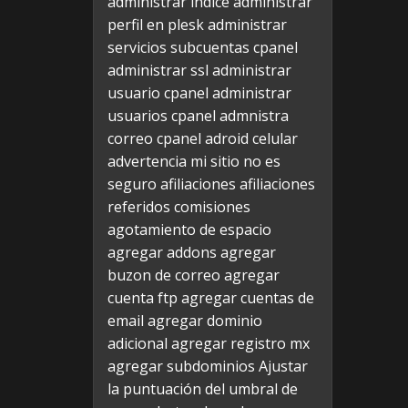
administrar indice
administrar
perfil en plesk
administrar
servicios subcuentas cpanel
administrar ssl
administrar
usuario cpanel
administrar
usuarios cpanel
admnistra
correo cpanel
adroid celular
advertencia mi sitio no es
seguro
afiliaciones
afiliaciones
referidos comisiones
agotamiento de espacio
agregar addons
agregar
buzon de correo
agregar
cuenta ftp
agregar cuentas de
email
agregar dominio
adicional
agregar registro mx
agregar subdominios
Ajustar
la puntuación del umbral de