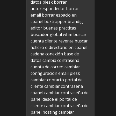
datos plesk
borrar
autorespondedor
borrar
email
borrar espacio en
cpanel
boxtrapper
brandig
editor
buenas practicas
buscador global whm
buscar
cuenta cliente reventa
buscar
fichero o directorio en cpanel
cadena conexión base de
datos
cambia contraseña
cuenta de correo
cambiar
configuracion email plesk
cambiar contacto portal de
cliente
cambiar contraseña
cpanel
cambiar contraseña de
panel desde el portal de
cliente
cambiar contraseña de
panel hosting
cambiar