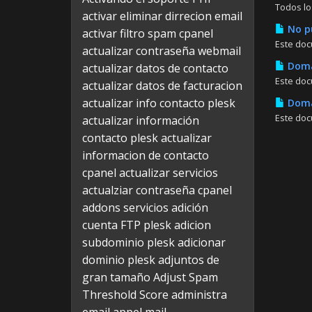
Todos lo
activar eliminar dirrecion email
No pu
activar filtro spam cpanel
Este doc
actualizar contraseña webmail
Domai
actualizar datos de contacto
Este doc
actualizar datos de facturacion
actualizar info contacto plesk
Domai
Este doc
actualizar información
contacto plesk
actualizar
informacion de contacto
cpanel
actualizar servicios
actualziar contraseña cpanel
addons servicios
adición
cuenta FTP plesk
adicion
subdominio plesk
adicionar
dominio plesk
adjuntos de
gran tamaño
Adjust Spam
Threshold Score
administra