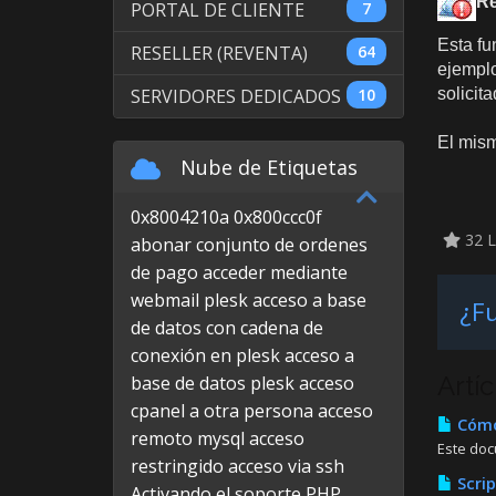
Re
PORTAL DE CLIENTE
7
Esta fu
RESELLER (REVENTA)
64
ejemplo
SERVIDORES DEDICADOS
10
solicit
El mism
Nube de Etiquetas
0x8004210a
0x800ccc0f
32 L
abonar conjunto de ordenes
de pago
acceder mediante
webmail plesk
acceso a base
¿Fu
de datos con cadena de
conexión en plesk
acceso a
Artí
base de datos plesk
acceso
cpanel a otra persona
acceso
Cómo 
remoto mysql
acceso
Este doc
restringido
acceso via ssh
Scrip
Activando el soporte PHP