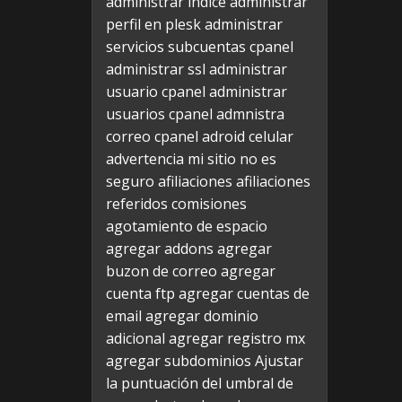
administrar indice
administrar
perfil en plesk
administrar
servicios subcuentas cpanel
administrar ssl
administrar
usuario cpanel
administrar
usuarios cpanel
admnistra
correo cpanel
adroid celular
advertencia mi sitio no es
seguro
afiliaciones
afiliaciones
referidos comisiones
agotamiento de espacio
agregar addons
agregar
buzon de correo
agregar
cuenta ftp
agregar cuentas de
email
agregar dominio
adicional
agregar registro mx
agregar subdominios
Ajustar
la puntuación del umbral de