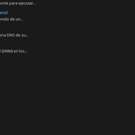
te para ejecutar...
anel
nido de un...
ona DNS de su...
DKIM) en los...