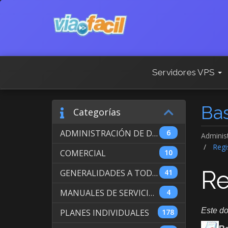
Servidores VPS
Ba
Categorías
ADMINISTRACIÓN DE DOMINIOS INTERNACIONALES
6
Adminis
Regis
COMERCIAL
10
Re
GENERALIDADES A TODOS LOS SERVICIOS
41
MANUALES DE SERVICIO DE WEB HOSTING
4
Este do
PLANES INDIVIDUALES
178