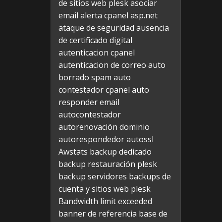
de sitios web plesk
asociar
email alerta cpanel
asp.net
ataque de seguridad
ausencia
de certificado digital
autenticacion cpanel
autenticacion de correo
auto
borrado spam
auto
contestador cpanel
auto
responder email
autocontestador
autorenovación dominio
autorespondedor
autossl
Awstats
backup dedicado
backup restauración plesk
backup servidores
backups de
cuenta y sitios web plesk
Bandwidth limit exceeded
banner de referencia
base de