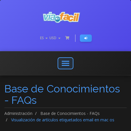
ES
USD
Abrir
o
cerrar
Base de Conocimientos
menú
de
- FAQs
navegación
Administración
Base de Conocimientos - FAQs
Visualización de artículos etiquetados email en mac os