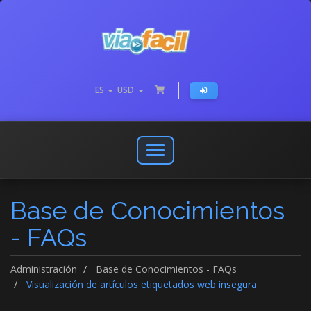
ES
USD
Abrir
o
cerrar
Base de Conocimientos
menú
de
- FAQs
navegación
Administración
Base de Conocimientos - FAQs
Visualización de artículos etiquetados web insegura