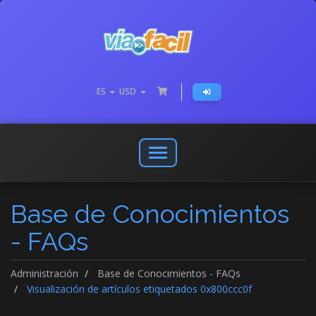
ES
USD
Abrir
o
cerrar
Base de Conocimientos
menú
de
- FAQs
navegación
Administración
Base de Conocimientos - FAQs
Visualización de artículos etiquetados 0x800ccc0f