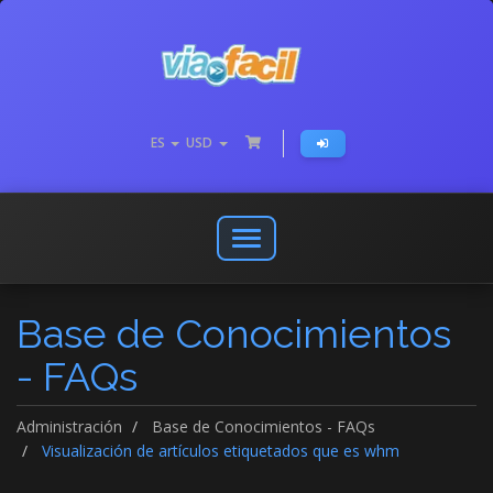
ES
USD
Abrir
o
cerrar
Base de Conocimientos
menú
de
- FAQs
navegación
Administración
Base de Conocimientos - FAQs
Visualización de artículos etiquetados que es whm