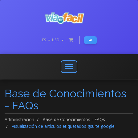
ES
USD
Abrir
o
cerrar
Base de Conocimientos
menú
de
- FAQs
navegación
Administración
Base de Conocimientos - FAQs
Visualización de artículos etiquetados gsuite google