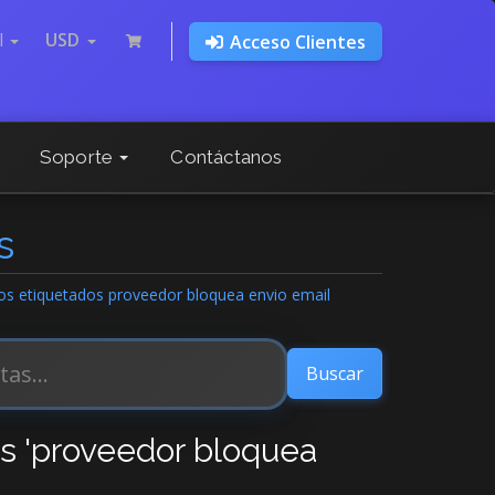
l
USD
Acceso Clientes
Soporte
Contáctanos
s
ulos etiquetados proveedor bloquea envio email
os 'proveedor bloquea