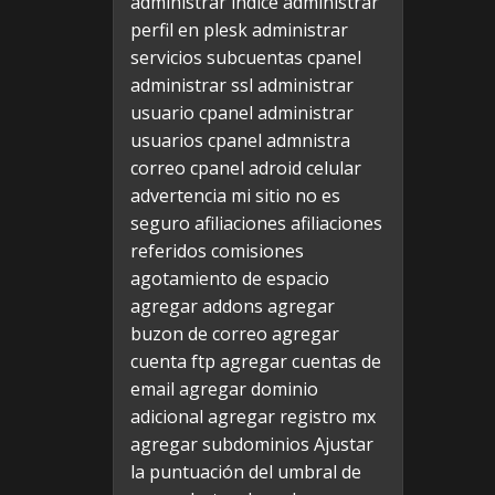
administrar indice
administrar
perfil en plesk
administrar
servicios subcuentas cpanel
administrar ssl
administrar
usuario cpanel
administrar
usuarios cpanel
admnistra
correo cpanel
adroid celular
advertencia mi sitio no es
seguro
afiliaciones
afiliaciones
referidos comisiones
agotamiento de espacio
agregar addons
agregar
buzon de correo
agregar
cuenta ftp
agregar cuentas de
email
agregar dominio
adicional
agregar registro mx
agregar subdominios
Ajustar
la puntuación del umbral de