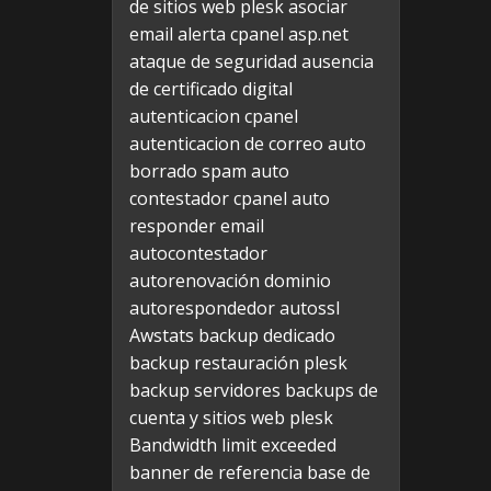
de sitios web plesk
asociar
email alerta cpanel
asp.net
ataque de seguridad
ausencia
de certificado digital
autenticacion cpanel
autenticacion de correo
auto
borrado spam
auto
contestador cpanel
auto
responder email
autocontestador
autorenovación dominio
autorespondedor
autossl
Awstats
backup dedicado
backup restauración plesk
backup servidores
backups de
cuenta y sitios web plesk
Bandwidth limit exceeded
banner de referencia
base de