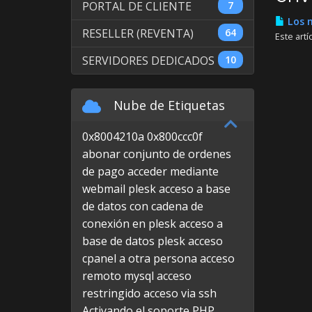
PORTAL DE CLIENTE
7
Los 
RESELLER (REVENTA)
64
Este art
SERVIDORES DEDICADOS
10
Nube de Etiquetas
0x8004210a
0x800ccc0f
abonar conjunto de ordenes
de pago
acceder mediante
webmail plesk
acceso a base
de datos con cadena de
conexión en plesk
acceso a
base de datos plesk
acceso
cpanel a otra persona
acceso
remoto mysql
acceso
restringido
acceso via ssh
Activando el soporte PHP