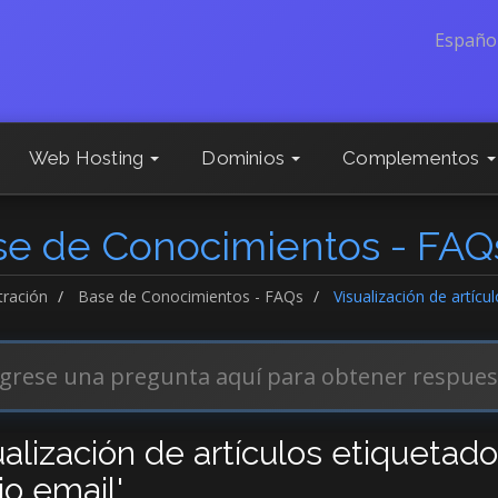
Españo
Web Hosting
Dominios
Complementos
se de Conocimientos - FAQ
tración
Base de Conocimientos - FAQs
Visualización de artíc
ualización de artículos etiquetad
io email'