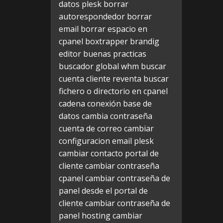
datos plesk
borrar
autorespondedor
borrar
email
borrar espacio en
cpanel
boxtrapper
brandig
editor
buenas practicas
buscador global whm
buscar
cuenta cliente reventa
buscar
fichero o directorio en cpanel
cadena conexión base de
datos
cambia contraseña
cuenta de correo
cambiar
configuracion email plesk
cambiar contacto portal de
cliente
cambiar contraseña
cpanel
cambiar contraseña de
panel desde el portal de
cliente
cambiar contraseña de
panel hosting
cambiar