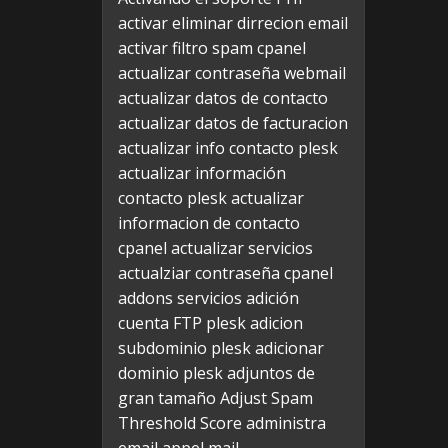
activar eliminar dirrecion email
activar filtro spam cpanel
actualizar contraseña webmail
actualizar datos de contacto
actualizar datos de facturacion
actualizar info contacto plesk
actualizar información
contacto plesk
actualizar
informacion de contacto
cpanel
actualizar servicios
actualziar contraseña cpanel
addons servicios
adición
cuenta FTP plesk
adicion
subdominio plesk
adicionar
dominio plesk
adjuntos de
gran tamaño
Adjust Spam
Threshold Score
administra