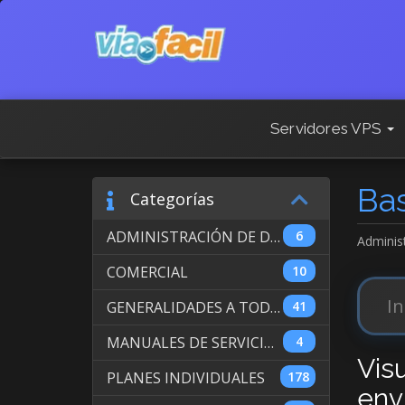
Servidores VPS
Ba
Categorías
ADMINISTRACIÓN DE DOMINIOS INTERNACIONALES
6
Adminis
COMERCIAL
10
GENERALIDADES A TODOS LOS SERVICIOS
41
MANUALES DE SERVICIO DE WEB HOSTING
4
Vis
PLANES INDIVIDUALES
178
env