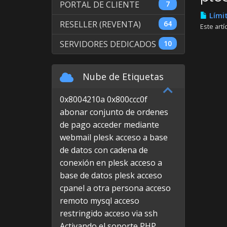
PORTAL DE CLIENTE
7
Límit
RESELLER (REVENTA)
64
Este artí
SERVIDORES DEDICADOS
10
Nube de Etiquetas
0x8004210a
0x800ccc0f
abonar conjunto de ordenes
de pago
acceder mediante
webmail plesk
acceso a base
de datos con cadena de
conexión en plesk
acceso a
base de datos plesk
acceso
cpanel a otra persona
acceso
remoto mysql
acceso
restringido
acceso via ssh
Activando el soporte PHP