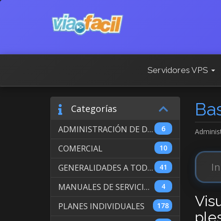
Servidores VPS
Ba
Categorías
ADMINISTRACIÓN DE DOMINIOS INTERNACIONALES
6
Adminis
COMERCIAL
10
GENERALIDADES A TODOS LOS SERVICIOS
41
MANUALES DE SERVICIO DE WEB HOSTING
4
Vis
PLANES INDIVIDUALES
178
ple