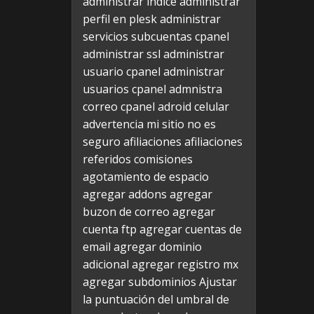
administrar indice
administrar
perfil en plesk
administrar
servicios subcuentas cpanel
administrar ssl
administrar
usuario cpanel
administrar
usuarios cpanel
admnistra
correo cpanel
adroid celular
advertencia mi sitio no es
seguro
afiliaciones
afiliaciones
referidos comisiones
agotamiento de espacio
agregar addons
agregar
buzon de correo
agregar
cuenta ftp
agregar cuentas de
email
agregar dominio
adicional
agregar registro mx
agregar subdominios
Ajustar
la puntuación del umbral de