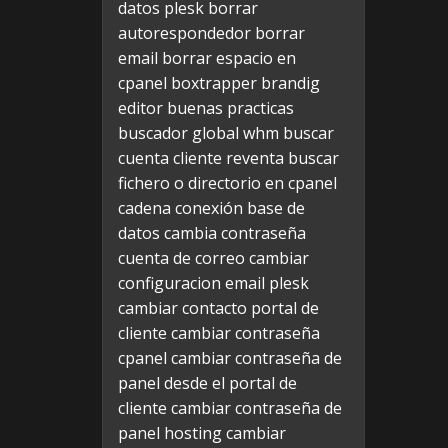
datos plesk
borrar
autorespondedor
borrar
email
borrar espacio en
cpanel
boxtrapper
brandig
editor
buenas practicas
buscador global whm
buscar
cuenta cliente reventa
buscar
fichero o directorio en cpanel
cadena conexión base de
datos
cambia contraseña
cuenta de correo
cambiar
configuracion email plesk
cambiar contacto portal de
cliente
cambiar contraseña
cpanel
cambiar contraseña de
panel desde el portal de
cliente
cambiar contraseña de
panel hosting
cambiar