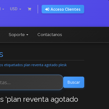
l
USD
Acceso Clientes
Soporte
Contáctanos
s
los etiquetados plan reventa agotado plesk
os 'plan reventa agotado