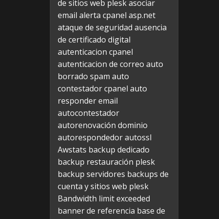
de sitios web plesk
asociar
email alerta cpanel
asp.net
ataque de seguridad
ausencia
de certificado digital
autenticacion cpanel
autenticacion de correo
auto
borrado spam
auto
contestador cpanel
auto
responder email
autocontestador
autorenovación dominio
autorespondedor
autossl
Awstats
backup dedicado
backup restauración plesk
backup servidores
backups de
cuenta y sitios web plesk
Bandwidth limit exceeded
banner de referencia
base de