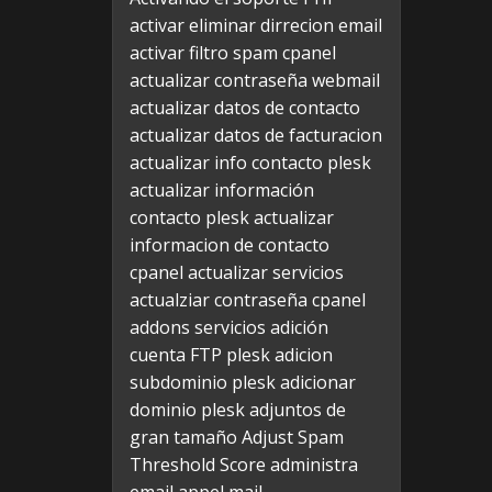
activar eliminar dirrecion email
activar filtro spam cpanel
actualizar contraseña webmail
actualizar datos de contacto
actualizar datos de facturacion
actualizar info contacto plesk
actualizar información
contacto plesk
actualizar
informacion de contacto
cpanel
actualizar servicios
actualziar contraseña cpanel
addons servicios
adición
cuenta FTP plesk
adicion
subdominio plesk
adicionar
dominio plesk
adjuntos de
gran tamaño
Adjust Spam
Threshold Score
administra