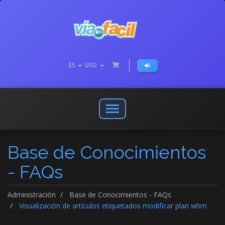
ES
USD
Abrir
o
cerrar
Base de Conocimientos
menú
de
- FAQs
navegación
Administración
Base de Conocimientos - FAQs
Visualización de artículos etiquetados modificar plan whm