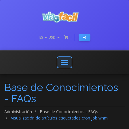
ES
USD
Abrir
o
cerrar
Base de Conocimientos
menú
de
- FAQs
navegación
Administración
Base de Conocimientos - FAQs
Visualización de artículos etiquetados cron job whm