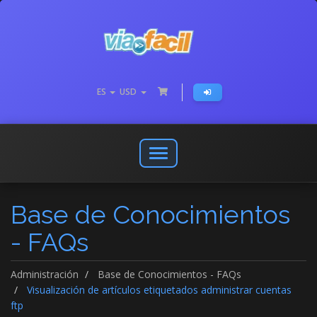
ES
USD
Abrir
o
cerrar
Base de Conocimientos
menú
de
- FAQs
navegación
Administración
Base de Conocimientos - FAQs
Visualización de artículos etiquetados administrar cuentas
ftp