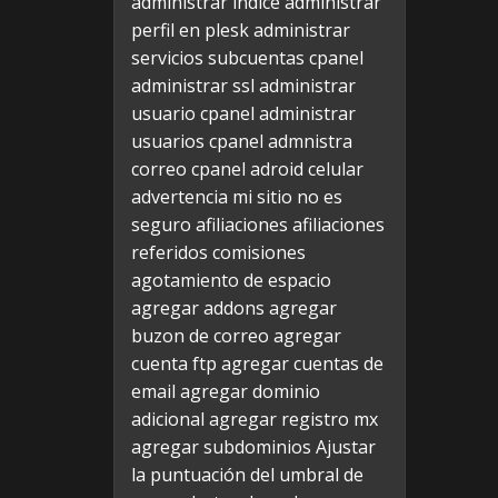
administrar indice
administrar
perfil en plesk
administrar
servicios subcuentas cpanel
administrar ssl
administrar
usuario cpanel
administrar
usuarios cpanel
admnistra
correo cpanel
adroid celular
advertencia mi sitio no es
seguro
afiliaciones
afiliaciones
referidos comisiones
agotamiento de espacio
agregar addons
agregar
buzon de correo
agregar
cuenta ftp
agregar cuentas de
email
agregar dominio
adicional
agregar registro mx
agregar subdominios
Ajustar
la puntuación del umbral de