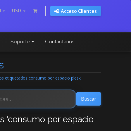
l
USD
Acceso Clientes
Soporte
Contáctanos
s
ulos etiquetados consumo por espacio plesk
os 'consumo por espacio