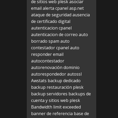
de sitios web plesk
asociar
email alerta cpanel
asp.net
ataque de seguridad
ausencia
de certificado digital
autenticacion cpanel
autenticacion de correo
auto
borrado spam
auto
contestador cpanel
auto
responder email
autocontestador
autorenovación dominio
autorespondedor
autossl
Awstats
backup dedicado
backup restauración plesk
backup servidores
backups de
cuenta y sitios web plesk
Bandwidth limit exceeded
banner de referencia
base de