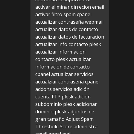
activar eliminar dirrecion email
activar filtro spam cpanel
actualizar contraseña webmail
actualizar datos de contacto
actualizar datos de facturacion
actualizar info contacto plesk
actualizar información
contacto plesk
actualizar
informacion de contacto
cpanel
actualizar servicios
actualziar contraseña cpanel
addons servicios
adición
cuenta FTP plesk
adicion
subdominio plesk
adicionar
dominio plesk
adjuntos de
gran tamaño
Adjust Spam
Threshold Score
administra