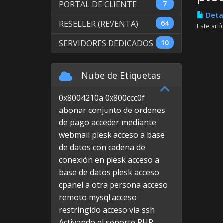
PORTAL DE CLIENTE
7
Detal
RESELLER (REVENTA)
64
Este artí
SERVIDORES DEDICADOS
10
Nube de Etiquetas
0x8004210a
0x800ccc0f
abonar conjunto de ordenes
de pago
acceder mediante
webmail plesk
acceso a base
de datos con cadena de
conexión en plesk
acceso a
base de datos plesk
acceso
cpanel a otra persona
acceso
remoto mysql
acceso
restringido
acceso via ssh
Activando el soporte PHP