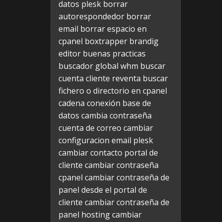
datos plesk
borrar
autorespondedor
borrar
email
borrar espacio en
cpanel
boxtrapper
brandig
editor
buenas practicas
buscador global whm
buscar
cuenta cliente reventa
buscar
fichero o directorio en cpanel
cadena conexión base de
datos
cambia contraseña
cuenta de correo
cambiar
configuracion email plesk
cambiar contacto portal de
cliente
cambiar contraseña
cpanel
cambiar contraseña de
panel desde el portal de
cliente
cambiar contraseña de
panel hosting
cambiar