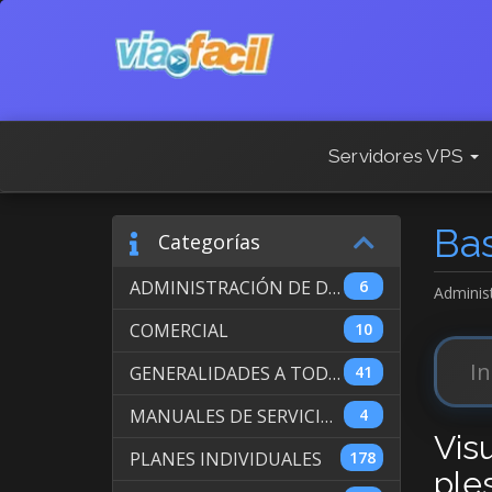
Servidores VPS
Ba
Categorías
ADMINISTRACIÓN DE DOMINIOS INTERNACIONALES
6
Adminis
COMERCIAL
10
GENERALIDADES A TODOS LOS SERVICIOS
41
MANUALES DE SERVICIO DE WEB HOSTING
4
Vis
PLANES INDIVIDUALES
178
ple