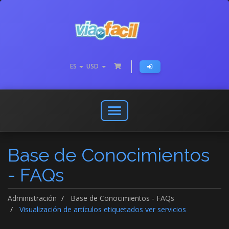
ES
USD
Abrir
o
cerrar
Base de Conocimientos
menú
de
- FAQs
navegación
Administración
Base de Conocimientos - FAQs
Visualización de artículos etiquetados ver servicios