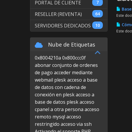
PORTAL DE CLIENTE
7
Bases
RESELLER (REVENTA)
64
Este doc
Cómo
SERVIDORES DEDICADOS
10
Este doc
Nube de Etiquetas
0x8004210a
0x800ccc0f
abonar conjunto de ordenes
de pago
acceder mediante
webmail plesk
acceso a base
de datos con cadena de
conexión en plesk
acceso a
base de datos plesk
acceso
cpanel a otra persona
acceso
remoto mysql
acceso
restringido
acceso via ssh
Activando el soporte PHP