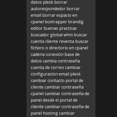
datos plesk
borrar
autorespondedor
borrar
email
borrar espacio en
cpanel
boxtrapper
brandig
editor
buenas practicas
buscador global whm
buscar
cuenta cliente reventa
buscar
fichero o directorio en cpanel
cadena conexión base de
datos
cambia contraseña
cuenta de correo
cambiar
configuracion email plesk
cambiar contacto portal de
cliente
cambiar contraseña
cpanel
cambiar contraseña de
panel desde el portal de
cliente
cambiar contraseña de
panel hosting
cambiar