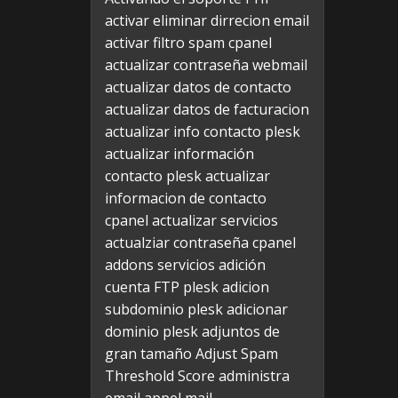
activar eliminar dirrecion email
activar filtro spam cpanel
actualizar contraseña webmail
actualizar datos de contacto
actualizar datos de facturacion
actualizar info contacto plesk
actualizar información
contacto plesk
actualizar
informacion de contacto
cpanel
actualizar servicios
actualziar contraseña cpanel
addons servicios
adición
cuenta FTP plesk
adicion
subdominio plesk
adicionar
dominio plesk
adjuntos de
gran tamaño
Adjust Spam
Threshold Score
administra