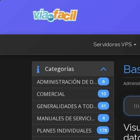
Servidores VPS
Ba
Categorías
ADMINISTRACIÓN DE DOMINIOS INTERNACIONALES
6
Adminis
COMERCIAL
10
GENERALIDADES A TODOS LOS SERVICIOS
41
MANUALES DE SERVICIO DE WEB HOSTING
4
Vis
PLANES INDIVIDUALES
178
dat