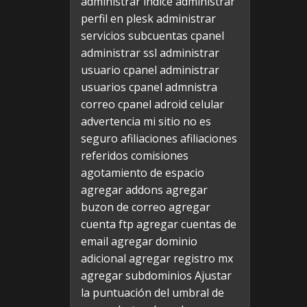
administrar indice
administrar
perfil en plesk
administrar
servicios subcuentas cpanel
administrar ssl
administrar
usuario cpanel
administrar
usuarios cpanel
admnistra
correo cpanel
adroid celular
advertencia mi sitio no es
seguro
afiliaciones
afiliaciones
referidos comisiones
agotamiento de espacio
agregar addons
agregar
buzon de correo
agregar
cuenta ftp
agregar cuentas de
email
agregar dominio
adicional
agregar registro mx
agregar subdominios
Ajustar
la puntuación del umbral de