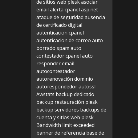
de sitios web plesk
asociar
email alerta cpanel
asp.net
ataque de seguridad
ausencia
de certificado digital
autenticacion cpanel
autenticacion de correo
auto
borrado spam
auto
contestador cpanel
auto
responder email
autocontestador
autorenovación dominio
autorespondedor
autossl
Awstats
backup dedicado
backup restauración plesk
backup servidores
backups de
cuenta y sitios web plesk
Bandwidth limit exceeded
banner de referencia
base de