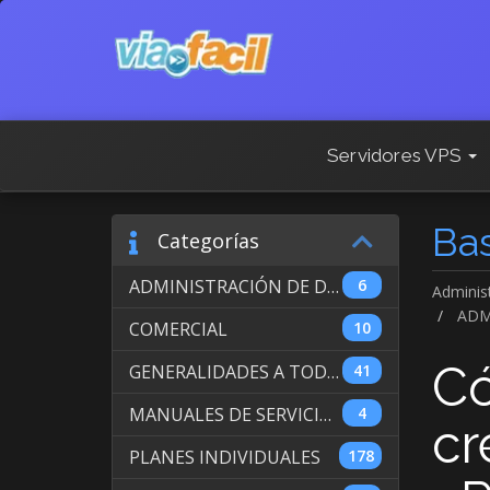
Servidores VPS
Ba
Categorías
ADMINISTRACIÓN DE DOMINIOS INTERNACIONALES
6
Adminis
ADM
COMERCIAL
10
Có
GENERALIDADES A TODOS LOS SERVICIOS
41
MANUALES DE SERVICIO DE WEB HOSTING
4
cr
PLANES INDIVIDUALES
178