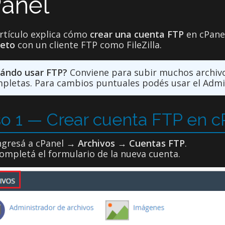
anel
artículo explica cómo
crear una cuenta FTP
en cPanel
eto
con un cliente FTP como FileZilla.
ándo usar FTP?
Conviene para subir muchos archivos
pletas. Para cambios puntuales podés usar el Admin
o 1 — Crear cuenta FTP en c
ngresá a cPanel →
Archivos
→
Cuentas FTP
.
ompletá el formulario de la nueva cuenta.