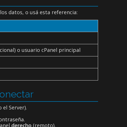
os datos, o usá esta referencia:
cional) o usuario cPanel principal
conectar
 el Server).
contraseña.
panel
derecho
(remoto).