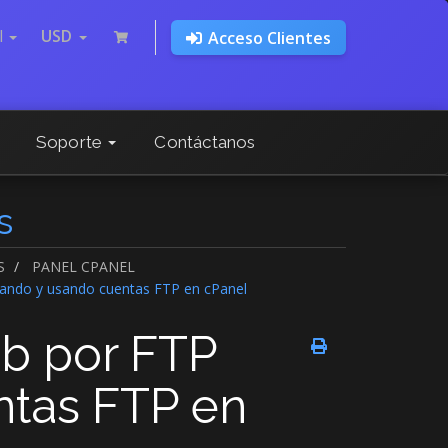
l
USD
Acceso Clientes
Soporte
Contáctanos
s
S
PANEL CPANEL
eando y usando cuentas FTP en cPanel
eb por FTP
ntas FTP en