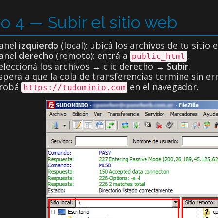
o 4 — Subir el sitio web
anel
izquierdo
(local): ubicá los archivos de tu sitio 
anel
derecho
(remoto): entrá a
.
public_html
eleccioná los archivos → clic derecho →
Subir
.
sperá a que la cola de transferencias termine sin err
robá
en el navegador.
https://tudominio.com