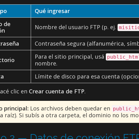
po
Qué ingresar
io de
Nombre del usuario FTP (p. ej.
misiti
ón
traseña
Contraseña segura (alfanumérica, símb
Para el sitio principal, usá
public_htm
ctorio
nombre.
ta
Límite de disco para esa cuenta (opcion
acé clic en
Crear cuenta de FTP
.
o principal:
Los archivos deben quedar en
public_h
la raíz). Si subís a otra carpeta, el dominio no los mo
o 2 — Datos de conexión FT