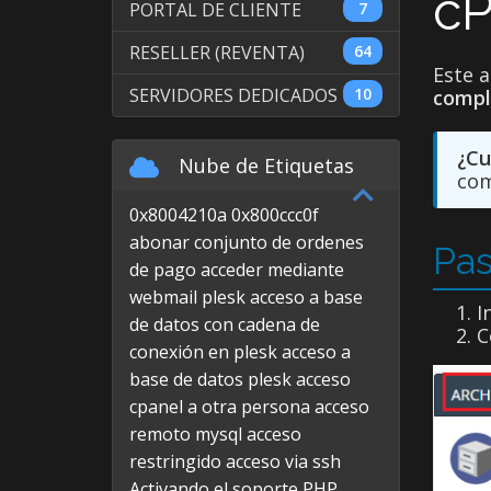
cP
PORTAL DE CLIENTE
7
RESELLER (REVENTA)
64
Este 
SERVIDORES DEDICADOS
10
compl
¿Cu
Nube de Etiquetas
com
0x8004210a
0x800ccc0f
abonar conjunto de ordenes
Pas
de pago
acceder mediante
webmail plesk
acceso a base
I
de datos con cadena de
C
conexión en plesk
acceso a
base de datos plesk
acceso
cpanel a otra persona
acceso
remoto mysql
acceso
restringido
acceso via ssh
Activando el soporte PHP