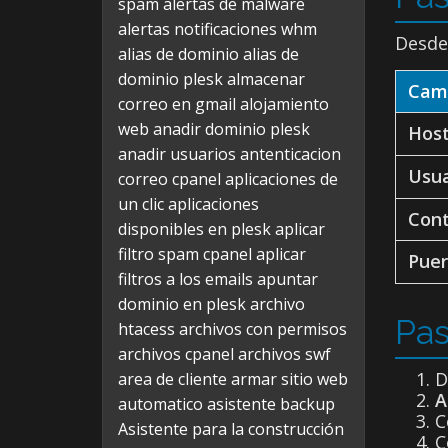
spam
alertas de malware
alertas notificaciones whm
Desd
alias de dominio
alias de
dominio plesk
almacenar
Cam
correo en gmail
alojamiento
web
anadir dominio plesk
Host
anadir usuarios
antenticacion
Usua
correo cpanel
aplicaciones de
un clic
aplicaciones
Con
disponibles en plesk
aplicar
filtro spam cpanel
aplicar
Puer
filtros a los emails
apuntar
dominio en plesk
archivo
Pas
htacess
archivos con permisos
archivos cpanel
archivos swf
D
area de cliente
armar sitio web
A
automatico
asistente backup
C
Asistente para la construcción
C