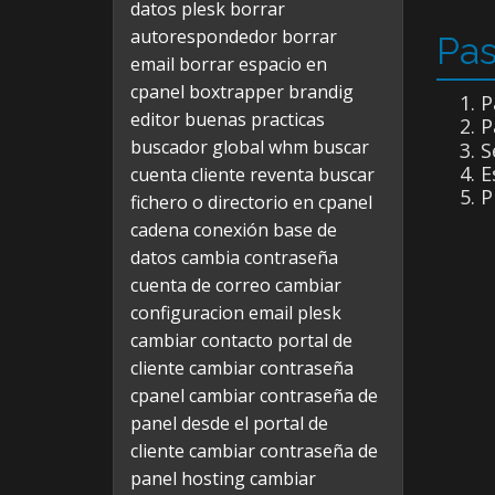
datos plesk
borrar
autorespondedor
borrar
Pas
email
borrar espacio en
cpanel
boxtrapper
brandig
P
editor
buenas practicas
P
buscador global whm
buscar
S
E
cuenta cliente reventa
buscar
P
fichero o directorio en cpanel
cadena conexión base de
datos
cambia contraseña
cuenta de correo
cambiar
configuracion email plesk
cambiar contacto portal de
cliente
cambiar contraseña
cpanel
cambiar contraseña de
panel desde el portal de
cliente
cambiar contraseña de
panel hosting
cambiar