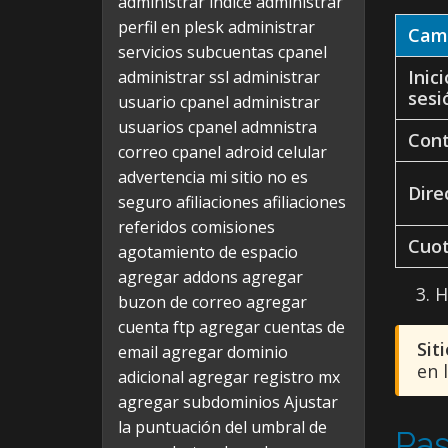
administrar indice
administrar
perfil en plesk
administrar
Cam
servicios subcuentas cpanel
Inic
administrar ssl
administrar
sesi
usuario cpanel
administrar
usuarios cpanel
admnistra
Con
correo cpanel
adroid celular
advertencia mi sitio no es
Dire
seguro
afiliaciones
afiliaciones
referidos comisiones
Cuo
agotamiento de espacio
agregar addons
agregar
H
buzon de correo
agregar
cuenta ftp
agregar cuentas de
Siti
email
agregar dominio
en 
adicional
agregar registro mx
agregar subdominios
Ajustar
la puntuación del umbral de
Pas