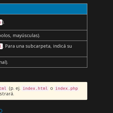
).
o
olos, mayúsculas).
. Para una subcarpeta, indicá su
l
al).
(p. ej.
o
tml
index.html
index.php
strará.
P