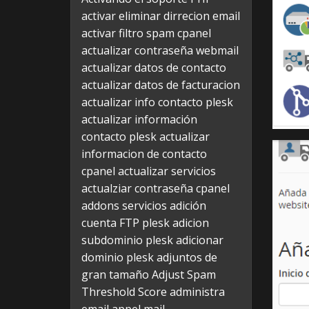
activar eliminar dirrecion email
activar filtro spam cpanel
actualizar contraseña webmail
actualizar datos de contacto
actualizar datos de facturacion
actualizar info contacto plesk
actualizar información
contacto plesk
actualizar
informacion de contacto
cpanel
actualizar servicios
actualziar contraseña cpanel
addons servicios
adición
cuenta FTP plesk
adicion
subdominio plesk
adicionar
dominio plesk
adjuntos de
gran tamaño
Adjust Spam
Threshold Score
administra