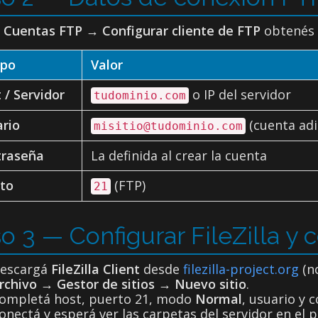
e
Cuentas FTP
→
Configurar cliente de FTP
obtenés l
po
Valor
 / Servidor
o IP del servidor
tudominio.com
rio
(cuenta adi
misitio@tudominio.com
traseña
La definida al crear la cuenta
to
(FTP)
21
o 3 — Configurar FileZilla y 
escargá
FileZilla Client
desde
filezilla-project.org
(no
rchivo
→
Gestor de sitios
→
Nuevo sitio
.
ompletá host, puerto 21, modo
Normal
, usuario y 
onectá y esperá ver las carpetas del servidor en el 