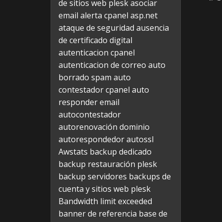
de sitios web plesk
asociar
email alerta cpanel
asp.net
ataque de seguridad
ausencia
de certificado digital
autenticacion cpanel
autenticacion de correo
auto
borrado spam
auto
contestador cpanel
auto
responder email
autocontestador
autorenovación dominio
autorespondedor
autossl
Awstats
backup dedicado
backup restauración plesk
backup servidores
backups de
cuenta y sitios web plesk
Bandwidth limit exceeded
banner de referencia
base de