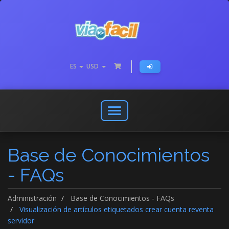
ES
USD
Abrir
o
cerrar
Base de Conocimientos
menú
de
- FAQs
navegación
Administración
Base de Conocimientos - FAQs
Visualización de artículos etiquetados crear cuenta reventa
servidor