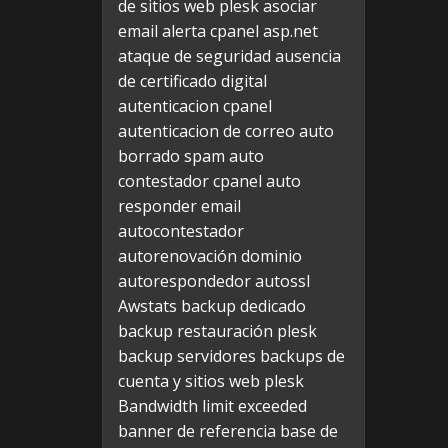
de sitios web plesk
asociar
email alerta cpanel
asp.net
ataque de seguridad
ausencia
de certificado digital
autenticacion cpanel
autenticacion de correo
auto
borrado spam
auto
contestador cpanel
auto
responder email
autocontestador
autorenovación dominio
autorespondedor
autossl
Awstats
backup dedicado
backup restauración plesk
backup servidores
backups de
cuenta y sitios web plesk
Bandwidth limit exceeded
banner de referencia
base de