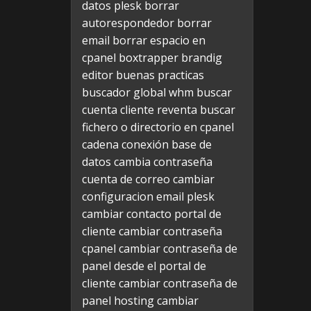
datos plesk
borrar
autorespondedor
borrar
email
borrar espacio en
cpanel
boxtrapper
brandig
editor
buenas practicas
buscador global whm
buscar
cuenta cliente reventa
buscar
fichero o directorio en cpanel
cadena conexión base de
datos
cambia contraseña
cuenta de correo
cambiar
configuracion email plesk
cambiar contacto portal de
cliente
cambiar contraseña
cpanel
cambiar contraseña de
panel desde el portal de
cliente
cambiar contraseña de
panel hosting
cambiar