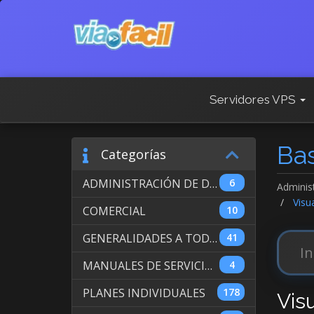
Servidores VPS
Ba
Categorías
ADMINISTRACIÓN DE DOMINIOS INTERNACIONALES
6
Adminis
Visua
COMERCIAL
10
GENERALIDADES A TODOS LOS SERVICIOS
41
MANUALES DE SERVICIO DE WEB HOSTING
4
PLANES INDIVIDUALES
178
Vis