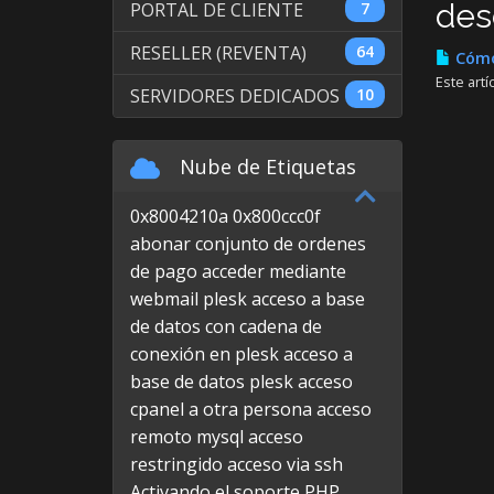
des
PORTAL DE CLIENTE
7
RESELLER (REVENTA)
64
Cómo 
Este art
SERVIDORES DEDICADOS
10
Nube de Etiquetas
0x8004210a
0x800ccc0f
abonar conjunto de ordenes
de pago
acceder mediante
webmail plesk
acceso a base
de datos con cadena de
conexión en plesk
acceso a
base de datos plesk
acceso
cpanel a otra persona
acceso
remoto mysql
acceso
restringido
acceso via ssh
Activando el soporte PHP