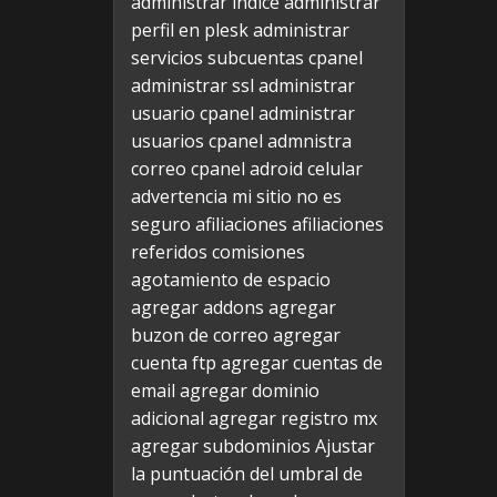
administrar indice
administrar
perfil en plesk
administrar
servicios subcuentas cpanel
administrar ssl
administrar
usuario cpanel
administrar
usuarios cpanel
admnistra
correo cpanel
adroid celular
advertencia mi sitio no es
seguro
afiliaciones
afiliaciones
referidos comisiones
agotamiento de espacio
agregar addons
agregar
buzon de correo
agregar
cuenta ftp
agregar cuentas de
email
agregar dominio
adicional
agregar registro mx
agregar subdominios
Ajustar
la puntuación del umbral de