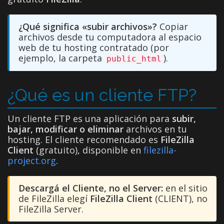
¿Qué significa «subir archivos»?
Copiar
archivos desde tu computadora al espacio
web de tu hosting contratado (por
ejemplo, la carpeta
).
public_html
¿Qué es un cliente FTP?
Un cliente FTP es una aplicación para
subir,
bajar, modificar o eliminar
archivos en tu
hosting. El cliente recomendado es
FileZilla
Client
(gratuito), disponible en
filezilla-
project.org
.
Descargá el Cliente, no el Server:
en el sitio
de FileZilla elegí
FileZilla Client
(CLIENT), no
FileZilla Server.