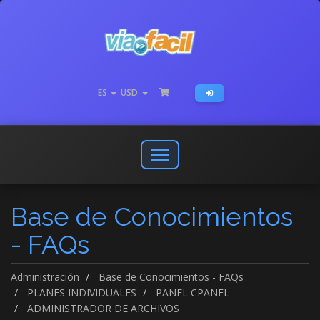
ES
USD
Abrir
o
cerrar
Base de Conocimientos
menú
de
- FAQs
navegación
Administración
Base de Conocimientos - FAQs
PLANES INDIVIDUALES
PANEL CPANEL
ADMINISTRADOR DE ARCHIVOS