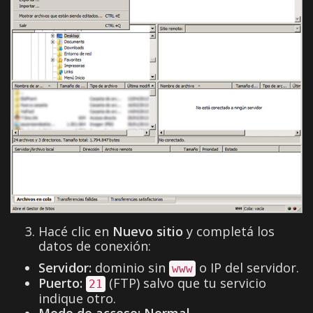
Hacé clic en
Nuevo sitio
y completá los
datos de conexión:
Servidor:
dominio sin
o IP del servidor.
www
Puerto:
(FTP) salvo que tu servicio
21
indique otro.