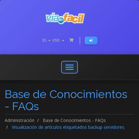
ES
USD
Abrir
o
cerrar
Base de Conocimientos
menú
de
- FAQs
navegación
Administración
Base de Conocimientos - FAQs
Visualización de artículos etiquetados backup servidores