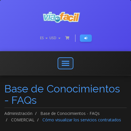
ES
USD
Abrir
o
cerrar
Base de Conocimientos
menú
de
- FAQs
navegación
Administración
Base de Conocimientos - FAQs
COMERCIAL
Cómo visualizar los servicios contratados