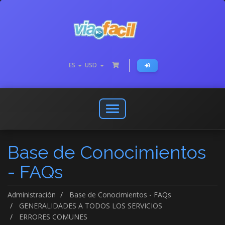
ES
USD
Abrir
o
cerrar
Base de Conocimientos
menú
de
- FAQs
navegación
Administración
Base de Conocimientos - FAQs
GENERALIDADES A TODOS LOS SERVICIOS
ERRORES COMUNES