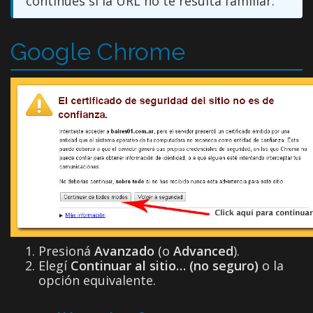
continúes si la URL no te resulta familiar.
Google Chrome
Presioná
Avanzado
(o
Advanced
).
Elegí
Continuar al sitio… (no seguro)
o la
opción equivalente.