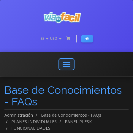
ES
USD
Abrir
o
cerrar
Base de Conocimientos
menú
de
- FAQs
navegación
Administración
Base de Conocimientos - FAQs
PLANES INDIVIDUALES
PANEL PLESK
FUNCIONALIDADES