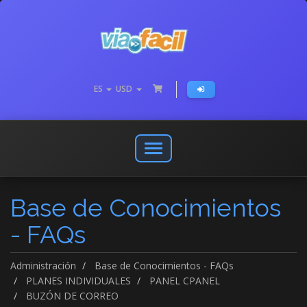
ES
USD
Abrir
o
cerrar
Base de Conocimientos
menú
de
- FAQs
navegación
Administración
Base de Conocimientos - FAQs
PLANES INDIVIDUALES
PANEL CPANEL
BUZÓN DE CORREO