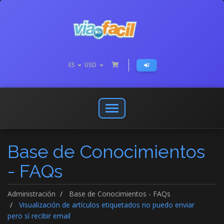
ES
USD
Abrir
o
cerrar
Base de Conocimientos
menú
de
- FAQs
navegación
Administración
Base de Conocimientos - FAQs
Visualización de artículos etiquetados no puedo enviar
pero sí recibir email